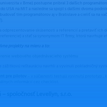
univerzita v Brne) postupne pribral 3 dalšich programátoro
 do USA na MIT a nasledne sa spojil s dalšimi dvoma podni
budovať tím programátorov aj v Bratislave a cieliť sa na va
).
na odprezentovanie skúsenosti a referencií a pretaviť ich 
z referencie) a stať sa synonymom IT firmy, ktorá navrhuje e
ívne projekty na mieru a to:
orenie webového objednávacieho systému
e zážitkovú reštauráciu navrhli a vyvinuli pokladničný sys
ent pre pilotov
– v súčasnosti testujú vyvinutý prototyp ,
álnych informácií cez checklist.
 – spoločnosť Levellyn, s.r.o.