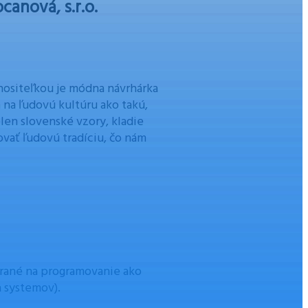
canová, s.r.o.
nositeľkou je módna návrhárka
a na ľudovú kultúru ako takú,
elen slovenské vzory, kladie
hovať ľudovú tradíciu, čo nám
erané na programovanie ako
h systemov).