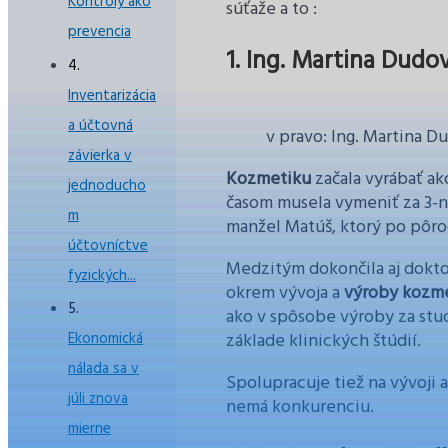
Kontroly ako
súťaže a to :
prevencia
1. Ing. Martina Dudo
Inventarizácia
a účtovná
v pravo: Ing. Martina D
závierka v
Kozmetiku
začala vyrábať a
jednoducho
časom musela vymeniť za 3-ná
m
manžel Matúš, ktorý po pôro
účtovníctve
Medzitým dokončila aj doktor
fyzických...
okrem vývoja a
výroby kozm
ako v spôsobe výroby za stud
základe klinických štúdií.
Ekonomická
nálada sa v
Spolupracuje tiež na vývoji
júli znova
nemá konkurenciu.
mierne