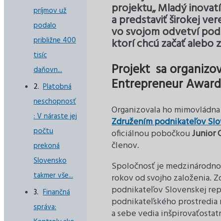
projektu„ Mladý inovatí
príjmov už
a predstaviť širokej ve
podalo
vo svojom odvetví podn
približne 400
ktorí chcú začať alebo z
tisíc
Projekt sa organizo
daňovn...
Entrepreneur Awar
Platobná
neschopnosť
Organizovala ho mimovládna
: V náraste jej
Združením podnikateľov Sl
počtu
oficiálnou pobočkou
Junior 
členov.
prekoná
Slovensko
Spoločnosť je medzinárodnou 
takmer vše...
rokov od svojho založenia.
podnikateľov Slovenskej rep
Finančná
podnikateľského prostredia n
správa:
a sebe vedia inšpirovaťostat