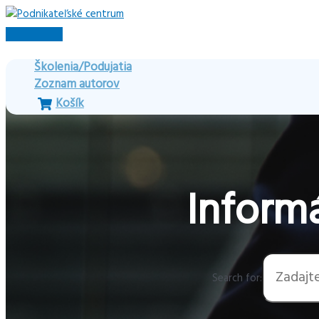
Preskočiť
na
Hlavné
obsah
Menu
Školenia/Podujatia
Zoznam autorov
Košík
Informá
Search for: