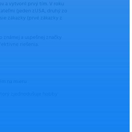
v a vytvoril prvý tím. V roku
kateľmi (jeden zUSA, druhý zo
čsie zákazky (prvé zákazky z
do známej a uspešnej značky
fektivne riešenia.
tém na mieru
 ktorý zjednodušuje hobby