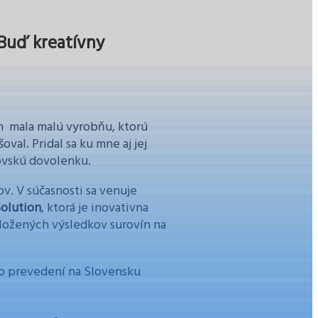
 Buď kreatívny
h mala malú vyrobňu, ktorú
al. Pridal sa ku mne aj jej
čovskú dovolenku.
ov. V súčasnosti sa venuje
olution
, ktorá je inovativna
ožených výsledkov surovín na
to prevedení na Slovensku