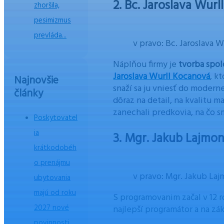
2. Bc. Jaroslava Wurl
zhoršila,
pesimizmus
prevláda...
v pravo: Bc. Jaroslava 
Náplňou firmy je
tvorba spo
Jaroslava Wurll Kocanová
, k
Najnovšie
snaží sa ju vniesť do modern
články
dôraz na detail, na kvalitu m
zanechali predkovia, na čo s
Poskytovatel
ia
3. Mgr. Jakub Lajmon 
krátkodobéh
o prenájmu
v pravo: Mgr. Jakub La
ubytovania
majú od roku
S programovanim začal v 12 
2027 nové
najlepší programátor a na z
povinnosti.