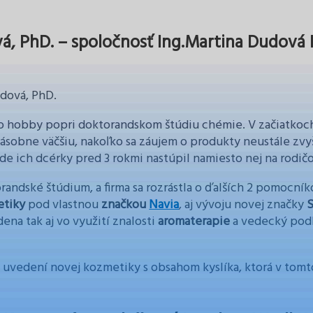
vá, PhD. – spoločnosť Ing.Martina Dudová
udová, PhD.
ko hobby popri doktorandskom štúdiu chémie. V začiatkoc
sobne väčšiu, nakoľko sa záujem o produkty neustále zvyšov
de ich dcérky pred 3 rokmi nastúpil namiesto nej na rodi
andské štúdium, a firma sa rozrástla o ďalších 2 pomocník
etiky
pod vlastnou
značkou
Navia
, aj vývoju novej značky
S
ena tak aj vo využití znalosti
aromaterapie
a vedecký podl
 a uvedení novej kozmetiky s obsahom kyslíka, ktorá v tom