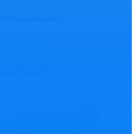
 trh 100% prírodné produkty
 predškolské zariadenia, ale
h nové produkty, ktoré
atok pozornosti.
Korkové
re dieťa a pre hru.