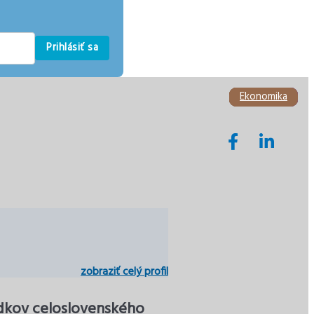
Prihlásiť sa
Ekonomika
Ekonomika
Ekonomika
Ekonomika
Ekonomika
Dane
zobraziť celý profil
ledkov celoslovenského