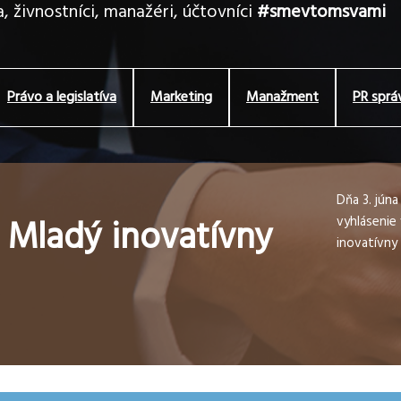
, živnostníci, manažéri, účtovníci
#smevtomsvami
Právo a legislatíva
Marketing
Manažment
PR sprá
Dňa 3. jún
 Mladý inovatívny
vyhlásenie
inovatívny 