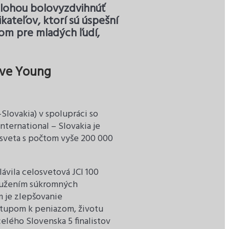
o úlohou bolovyzdvihnúť
kateľov, ktorí sú úspešní
om pre mladých ľudí,
ive Young
Slovakia) v spolupráci so
nternational – Slovakia je
h sveta s počtom vyše 200 000
ávila celosvetová JCI 100
družením súkromných
 je zlepšovanie
ístupom k peniazom, životu
elého Slovenska 5 finalistov