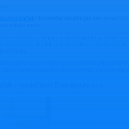
pová
rkových hračiek
a
korkového nábytku pre deti
. Prináša na
jov našej planéty.
so špeciálnymi pedagógmi a vytvára pomôcky na mieru pre
rá pre deti s poruchami. Hlavným cieľom je prinášať na tr
ťa počas hry.
deťom s poruchami, pretože z jej pohľadu nedostávajú dost
i náraze dieťaťa, tiché počas hry, čo prináša veľké výhody p
áček – spoločnosť Ecocapsule s.r.o.