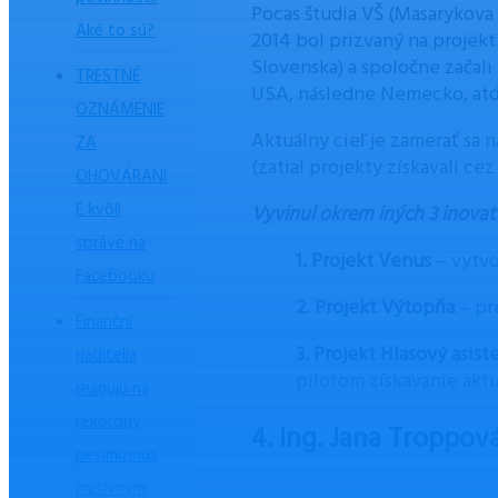
Pocas študia VŠ (Masarykova 
Aké to sú?
2014 bol prizvaný na projekt
Slovenska) a spoločne začali 
TRESTNÉ
USA, následne Nemecko, atď
OZNÁMENIE
Aktuálny cieľ je zamerať sa 
ZA
(zatial projekty získavali ce
OHOVÁRANI
E kvôli
Vyvinul okrem iných 3 inovat
správe na
1. Projekt Venus
– vytv
Facebooku
2. Projekt Výtopňa
– pr
Finanční
3. Projekt Hlasový asist
riaditelia
pilotom získavanie aktu
reagujú na
rekordný
4. Ing. Jana Troppová
pesimizmus
masívnymi