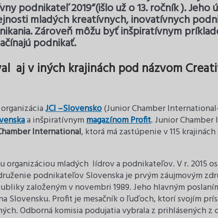
vny podnikateľ 2019“(išlo už o 13. ročník ). Jeh
rejnosti mladých kreatívnych, inovatívnych podni
ikania. Zároveň môžu byť inšpiratívnym príklad
ačínajú podnikať.
val aj v iných krajinách pod názvom Creat
d
 organizácia
JCI –Slovensko
(Junior Chamber International-
ovenska
a inšpiratívnym
magazínom Profit
. Junior Chamber I
Chamber International
, ktorá má zastúpenie v 115 krajinác
organizáciou mladých lídrov a podnikateľov. V r. 2015 osl
 Združenie podnikateľov Slovenska je prvým záujmovým z
ubliky založeným v novembri 1989. Jeho hlavným poslaním
a Slovensku. Profit je mesačník o ľuďoch, ktorí svojím pr
ných. Odborná komisia podujatia vybrala z prihlásených z c