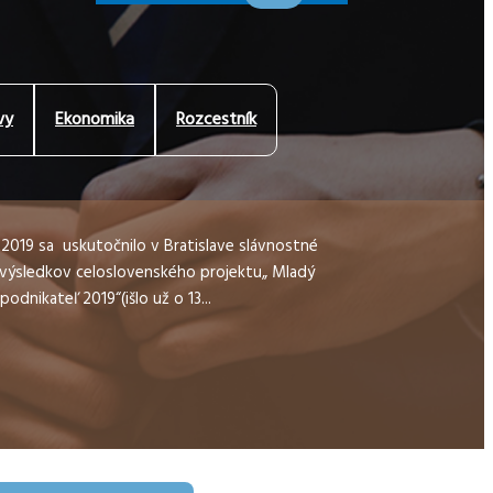
vy
Ekonomika
Rozcestník
a 2019 sa uskutočnilo v Bratislave slávnostné
 výsledkov celoslovenského projektu„ Mladý
podnikateľ 2019“(išlo už o 13...