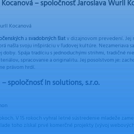
l Kocanová – spoločnosť Jaroslava Wurll Ko
Wurll Kocanová
ločenských
a
svadobných šiat
v dizajnovom prevedení. Jej 
torá našla svoju inšpiráciu v ľudovej kultúre. Nezameriava s
ej doby. Spája tradíciu s jednoduchými strihmi, tradičné ni
ateriálov, spracovanie a originalitu. Jej posolstvom je: zac
me právom hrdí.
– spoločnosť In solutions, s.r.o.
jmon
rokoch. V 15 rokoch vyhral letné sústredenie mladeže zam
áklade toho získal prvé komerčné projekty (vývoj webovýc