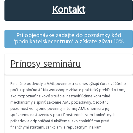
Kontakt
Pri objednávke zadajte do poznámky kód
"podnikatelskecentrum" a získate zľavu 10%
Prínosy semináru
Finančné podvody a AML povinnosti sa dnes týkajú čoraz väčšieho
počtu spoločností. Na workshope získate praktický prehľad o tom,
ako rozpoznať rizikové situácie, nastaviť účinné kontrolné
mechanizmy a splniť zákonné AML požiadavky. Osobitnú
pozornosť venujeme povinnej internej AML smernici a jej
správnemu nastaveniu v praxi. Prostredníctvom konkrétnych
príkladov a odporúčaní si ukážeme, ako chrániť firmu pred
finančnými stratami, sankciami a reputačnými rizikami.