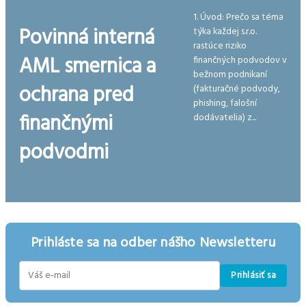
1. Úvod: Prečo sa téma
Povinná interná
týka každej s.r.o.
rastúce riziko
AML smernica a
finančných podvodov v
bežnom podnikaní
ochrana pred
(fakturačné podvody,
phishing, falošní
finančnými
dodávatelia) z...
podvodmi
Prihláste sa na odber nášho Newsletteru
Prihlásiť sa
E-
mail