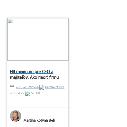
HR minimum pre CEO a
majiteľov: Ako riadiť firmu
cez ľudí
22.09.2026 - 29.09.2026
Manažment a fina
nčné riadenie
ONLINE
Martina Kotvan Beli