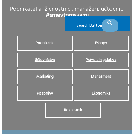
Podnikatelia, živnostníci, manažéri, účtovníci
#smevtomsvami
Search Button
Podnikanie
Eshopy
Účtovníctvo
Právo a legislatíva
Marketing
Manažment
PR správy
Ekonomika
Rozcestník