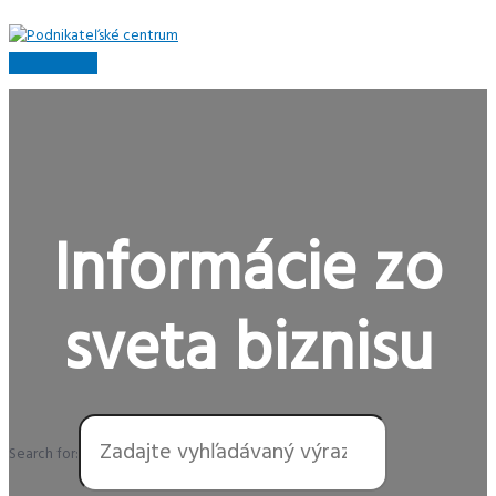
Preskočiť
na
obsah
Hlavné
Menu
Informácie zo
sveta biznisu
Search for: