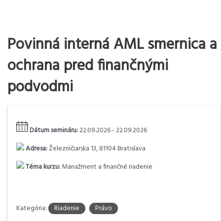
Povinná interná AML smernica a
ochrana pred finančnými
podvodmi
Dátum semináru:
22.09.2026 - 22.09.2026
Adresa:
Železničiarska 13, 81104 Bratislava
Téma kurzu:
Manažment a finančné riadenie
Kategória:
Riadenie
Právo