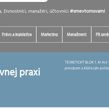
, živnostníci, manažéri, účtovníci
#smevtomsvami
Právo a legislatíva
Marketing
Manažment
PR sprá
TEORETICKÝ BLOK 1. AI Act 
vnej praxi
princípom a kľúčovým požiad