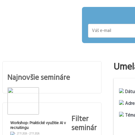
E-
mail
Umelá
Najnovšie semináre
Dátu
Adre
Téma
Filter
Workshop: Praktické využitie AI v
seminár
recruitingu
27.11.2026 - 27.11.2026