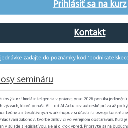
Prihlásiť sa na kurz
Kontakt
bjednávke zadajte do poznámky kód "podnikatelskece
nosy semináru
ulový kurz Umelá inteligencia v právnej praxi 2026 ponúka jedinečnú 
h výzvach, ktoré prináša AI – od AI Actu cez autorské práva až po 
cii teórie a interaktívnych workshopov si účastníci osvoja konkrétne
vyhľadávaní zákonov, tvorbe zmlúv či vo verejnom obstarávaní. Kurz je
en v súlade s legislatívou, ale aj o krok vpred. Pripravte sa na budúcn