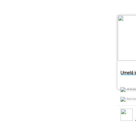
Umelá i
01.10.202
Bratisla
J