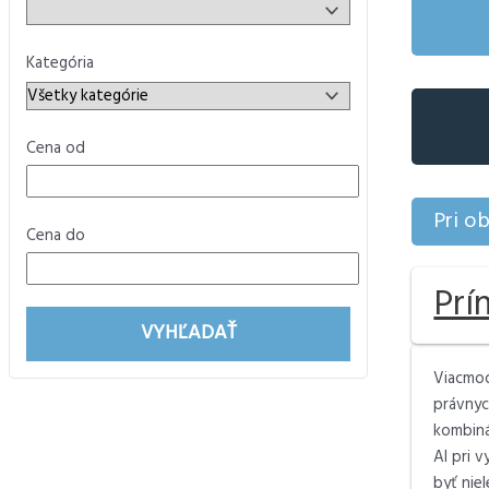
Kategória
Cena od
Pri o
Cena do
Prí
VYHĽADAŤ
Viacmod
právnyc
kombiná
AI pri 
byť niel