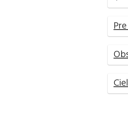
Pre
Obs
Cie