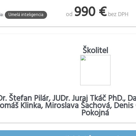
990 €
od
bez DPH
ia:
Umelá inteligencia
Školitel
r. Štefan Pilár, JUDr. Juraj Tkáč PhD., D
omáš Klinka, Miroslava Šachová, Denis 
Pokojná