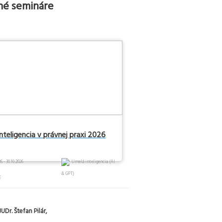
é semináre
nteligencia v právnej praxi 2026
6 - 30.10.2026
Umelá inteligencia (AI
& GPT)
E
UDr. Štefan Pilár,