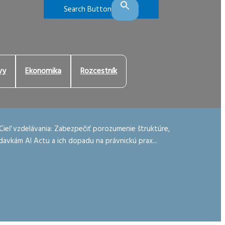
Search Button
vy
Ekonomika
Rozcestník
Cieľ vzdelávania: Zabezpečiť porozumenie štruktúre,
avkám AI Actu a ich dopadu na právnickú prax...