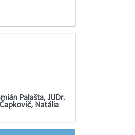
amián Palašta, JUDr.
Čapkovič, Natália