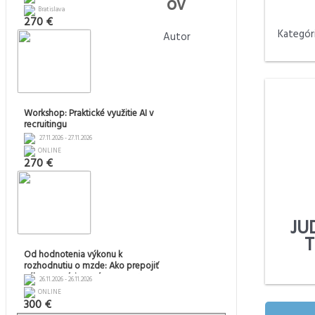
ov
Bratislava
270 €
Kategór
Autor
Workshop: Praktické využitie AI v
recruitingu
27.11.2026 - 27.11.2026
ONLINE
270 €
JUD
T
Od hodnotenia výkonu k
rozhodnutiu o mzde: Ako prepojiť
výkon, pozíciu v pásme a rast
26.11.2026 - 26.11.2026
mzdy
ONLINE
300 €