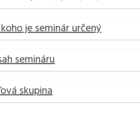
 koho je seminár určený
ah semináru
ľová skupina