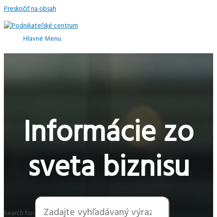
Preskočiť na obsah
Hlavné Menu
Informácie zo
sveta biznisu
Search for: