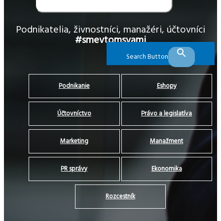
Podnikatelia, živnostníci, manažéri, účtovníci
#smevtomsvami
Search Button
Podnikanie
Eshopy
Účtovníctvo
Právo a legislatíva
Marketing
Manažment
PR správy
Ekonomika
Rozcestník