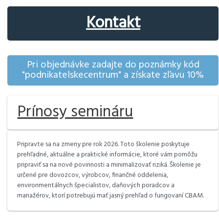
Kontakt
Pri objednávke zadajte do poznámky kód
"podnikatelskecentrum" a získate zľavu 10%
Prínosy semináru
Pripravte sa na zmeny pre rok 2026. Toto školenie poskytuje
prehľadné, aktuálne a praktické informácie, ktoré vám pomôžu
pripraviť sa na nové povinnosti a minimalizovať riziká. Školenie je
určené pre dovozcov, výrobcov, finančné oddelenia,
environmentálnych špecialistov, daňových poradcov a
manažérov, ktorí potrebujú mať jasný prehľad o fungovaní CBAM.