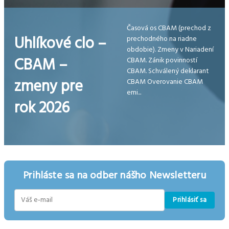
Časová os CBAM (prechod z
Uhlíkové clo –
prechodného na riadne
obdobie). Zmeny v Nariadení
CBAM –
CBAM. Zánik povinností
CBAM. Schválený deklarant
zmeny pre
CBAM Overovanie CBAM
emi...
rok 2026
Prihláste sa na odber nášho Newsletteru
Prihlásiť sa
E-
mail