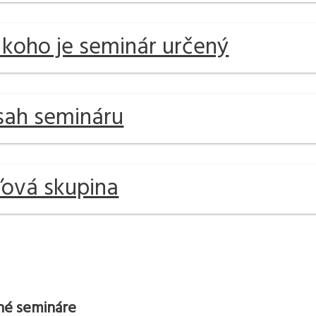
 koho je seminár určený
ah semináru
ľová skupina
é semináre