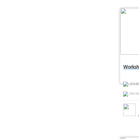
Worksho
27.11.202
ONLIN