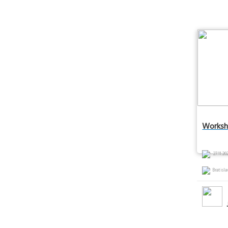
Worksho
27.11.202
Bratisla