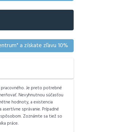
ntrum" a získate zľavu 10%
ho pracovného. Je preto potrebné
 usmerňovať. Nevyhnutnou súčasťou
rétne hodnoty, a existencia
a asertívne správanie. Prípadné
ým spôsobom. Zoznámte sa tiež so
íka práce.