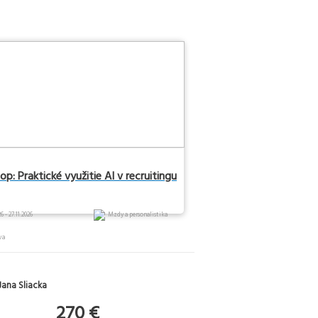
p: Praktické využitie AI v recruitingu
6 - 27.11.2026
Mzdy a personalistika
va
Jana Sliacka
270 €