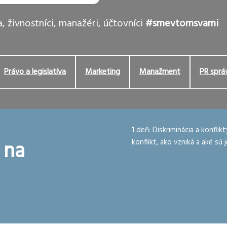
, živnostníci, manažéri, účtovníci
#smevtomsvami
Právo a legislatíva
Marketing
Manažment
PR sprá
1 deň: Diskriminácia a konfli
 na
konflikt, ako vzniká a aké sú 