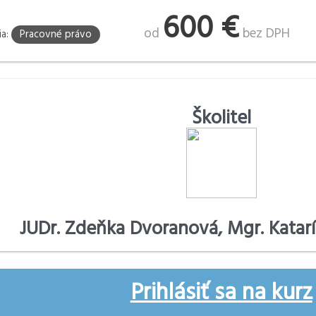
600 €
od
bez DPH
ia:
Pracovné právo
Školitel
JUDr. Zdeňka Dvoranová, Mgr. Katarí
Prihlásiť sa na kurz