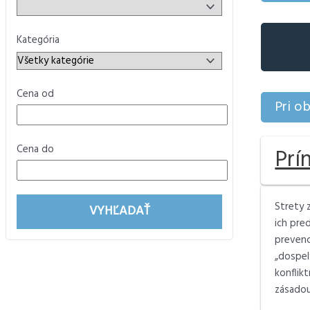
Kategória
Cena od
Pri o
Cena do
Prí
Strety 
VYHĽADAŤ
ich pre
prevenc
„dospel
konflik
zásadou