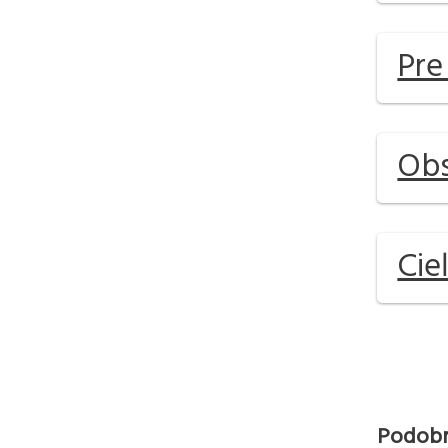
Pre
Obs
Cie
Podobn