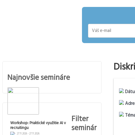
E-
mail
Diskr
Najnovšie semináre
Dátu
Adre
Téma
Filter
Workshop: Praktické využitie AI v
seminár
recruitingu
27.11.2026 - 27.11.2026