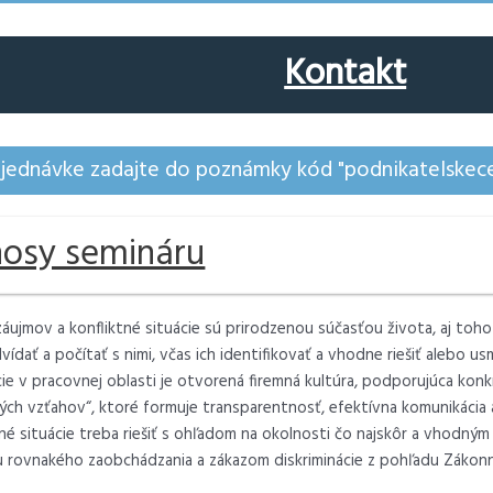
Kontakt
bjednávke zadajte do poznámky kód "podnikatelskece
nosy semináru
záujmov a konfliktné situácie sú prirodzenou súčasťou života, aj to
dvídať a počítať s nimi, včas ich identifikovať a vhodne riešiť alebo
ie v pracovnej oblasti je otvorená firemná kultúra, podporujúca konk
ých vzťahov“, ktoré formuje transparentnosť, efektívna komunikácia 
tné situácie treba riešiť s ohľadom na okolnosti čo najskôr a vhodn
 rovnakého zaobchádzania a zákazom diskriminácie z pohľadu Zákonn