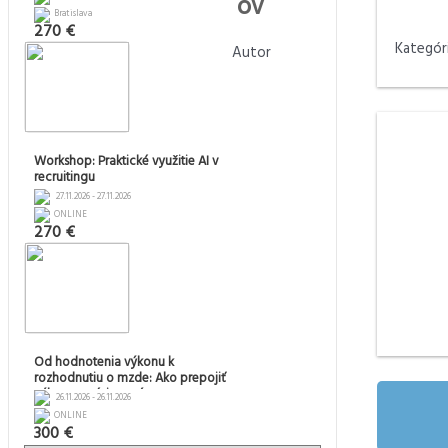
ov
Bratislava
270 €
Kategór
Autor
Workshop: Praktické využitie AI v
recruitingu
27.11.2026 - 27.11.2026
ONLINE
270 €
Od hodnotenia výkonu k
rozhodnutiu o mzde: Ako prepojiť
výkon, pozíciu v pásme a rast
26.11.2026 - 26.11.2026
mzdy
ONLINE
300 €