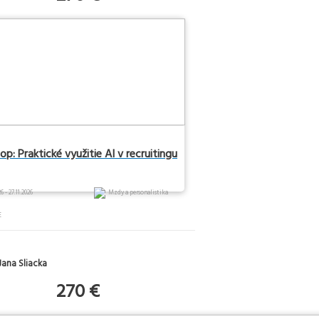
p: Praktické využitie AI v recruitingu
6 - 27.11.2026
Mzdy a personalistika
E
Jana Sliacka
270 €