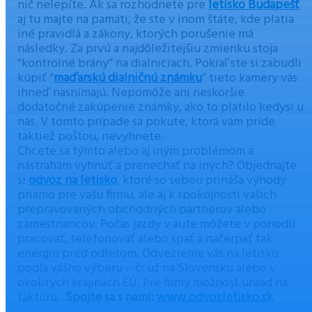
nič nelepíte. Ak sa rozhodnete pre
letisko Budapešť
aj tu majte na pamäti, že ste v inom štáte, kde platia
iné pravidlá a zákony, ktorých porušenie má
následky. Za prvú a najdôležitejšiu zmienku stoja
“kontrolné brány” na dialniciach. Pokiaľ ste si zabudli
kúpiť “
maďarskú dialničnú známku
” tieto kamery vás
ihneď nasnímajú. Nepomôže ani neskoršie
dodatočné zakúpenie známky, ako to platilo kedysi u
nás. V tomto prípade sa pokute, ktorá vám príde
taktiež poštou, nevyhnete.
Chcete sa týmto alebo aj iným problémom a
nástrahám vyhnúť a prenechať na iných? Objednajte
si
odvoz na letisko
, ktoré so sebou prináša výhody
priamo pre vašu firmu, ale aj k spokojnosti vašich
prepravovaných obchodných partnerov alebo
zamestnancov. Počas jazdy v aute môžete v pohodlí
pracovať, telefonovať alebo spať a načerpať tak
energiu pred odletom. Odvezieme vás na letisko
podľa vášho výberu – či už na Slovensku alebo v
okolitých krajinách EÚ. Pre firmy možnosť úhrad na
faktúru.
Spojte sa s nami:
www.odvozletisko.sk