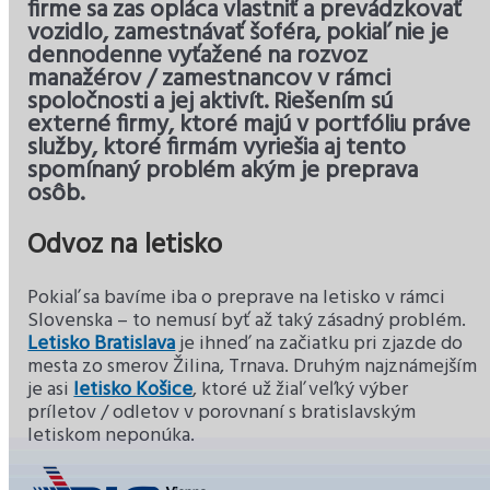
firme sa zas opláca vlastniť a prevádzkovať
vozidlo, zamestnávať šoféra, pokiaľ nie je
dennodenne vyťažené na rozvoz
manažérov / zamestnancov v rámci
spoločnosti a jej aktivít. Riešením sú
externé firmy, ktoré majú v portfóliu práve
služby, ktoré firmám vyriešia aj tento
spomínaný problém akým je preprava
osôb.
Odvoz na letisko
Pokiaľ sa bavíme iba o preprave na letisko v rámci
Slovenska – to nemusí byť až taký zásadný problém.
Letisko Bratislava
je ihneď na začiatku pri zjazde do
mesta zo smerov Žilina, Trnava. Druhým najznámejším
je asi
letisko Košice
, ktoré už žiaľ veľký výber
príletov / odletov v porovnaní s bratislavským
letiskom neponúka.