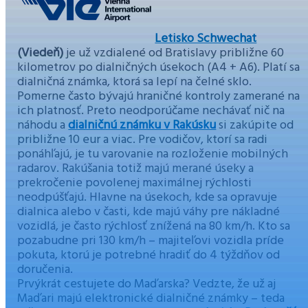
Letisko Schwechat
(Viedeň)
je už vzdialené od Bratislavy približne 60
kilometrov po dialničných úsekoch (A4 + A6). Platí sa
dialničná známka, ktorá sa lepí na čelné sklo.
Pomerne často bývajú hraničné kontroly zamerané na
ich platnosť. Preto neodporúčame nechávať nič na
náhodu a
dialničnú známku v Rakúsku
si zakúpite od
približne 10 eur a viac. Pre vodičov, ktorí sa radi
ponáhľajú, je tu varovanie na rozloženie mobilných
radarov. Rakúšania totiž majú merané úseky a
prekročenie povolenej maximálnej rýchlosti
neodpúšťajú. Hlavne na úsekoch, kde sa opravuje
dialnica alebo v časti, kde majú váhy pre nákladné
vozidlá, je často rýchlosť znížená na 80 km/h. Kto sa
pozabudne pri 130 km/h – majiteľovi vozidla príde
pokuta, ktorú je potrebné hradiť do 4 týždňov od
doručenia.
Prvýkrát cestujete do Maďarska? Vedzte, že už aj
Maďari majú elektronické dialničné známky – teda