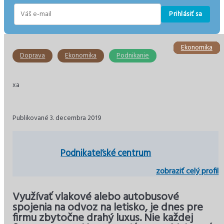
Prihlásiť sa
E-
mail
Ekonomika
Ekonomika
Ekonomika
Ekonomika
Ekonomika
Doprava
Doprava
Ekonomika
Podnikanie
xa
Publikované 3. decembra 2019
Podnikateľské centrum
zobraziť celý profil
Využívať vlakové alebo autobusové
spojenia na odvoz na letisko, je dnes pre
firmu zbytočne drahý luxus. Nie každej