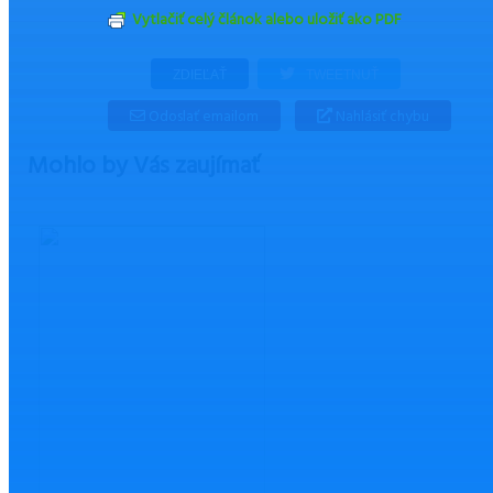
Vytlačiť celý článok alebo uložiť ako PDF
ZDIEĽAŤ
TWEETNUŤ
Odoslať emailom
Nahlásiť chybu
Mohlo by Vás zaujímať