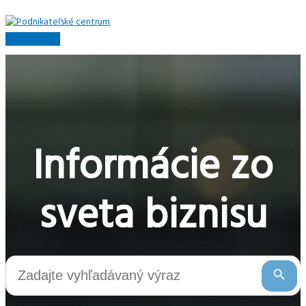
Preskočiť
na
obsah
Hlavné
Menu
Informácie zo
sveta biznisu
Search Button
Search
for: