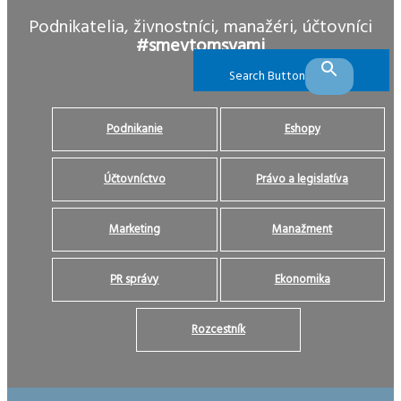
Podnikatelia, živnostníci, manažéri, účtovníci
#smevtomsvami
Search Button
Podnikanie
Eshopy
Účtovníctvo
Právo a legislatíva
Marketing
Manažment
PR správy
Ekonomika
Rozcestník