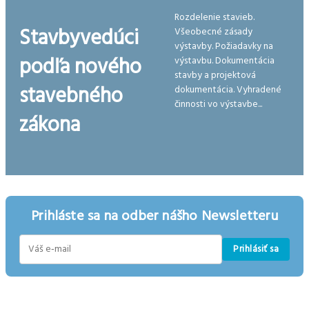
Rozdelenie stavieb.
Stavbyvedúci
Všeobecné zásady
výstavby. Požiadavky na
podľa nového
výstavbu. Dokumentácia
stavby a projektová
stavebného
dokumentácia. Vyhradené
činnosti vo výstavbe...
zákona
Prihláste sa na odber nášho Newsletteru
Prihlásiť sa
E-
mail