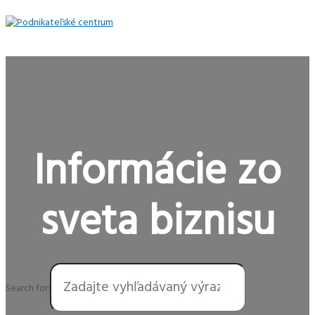
Preskočiť
na
obsah
Hlavné
Menu
Informácie zo
sveta biznisu
Search for: