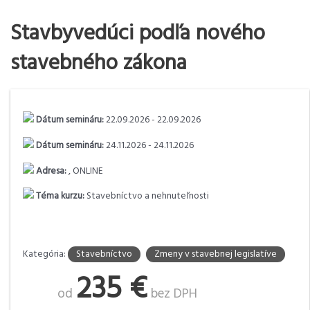
Stavbyvedúci podľa nového
stavebného zákona
Dátum semináru:
22.09.2026 - 22.09.2026
Dátum semináru:
24.11.2026 - 24.11.2026
Adresa:
, ONLINE
Téma kurzu:
Stavebníctvo a nehnuteľnosti
Kategória:
Stavebníctvo
Zmeny v stavebnej legislatíve
235 €
od
bez DPH