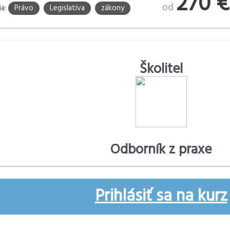
270 €
od
ia:
Právo
Legislatíva
zákony
Školitel
Odborník z praxe
Prihlásiť sa na kurz