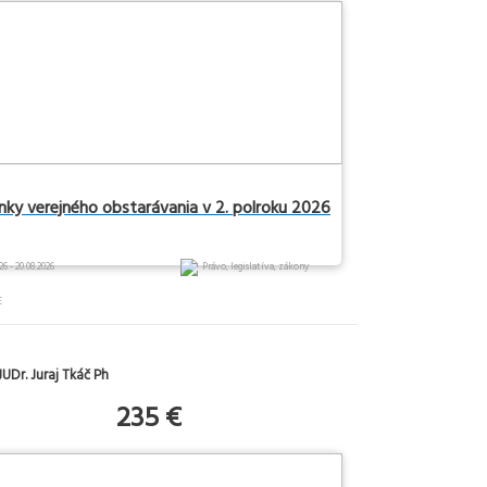
inky verejného obstarávania v 2. polroku 2026
26 - 20.08.2026
Právo, legislatíva, zákony
E
UDr. Juraj Tkáč Ph
235 €