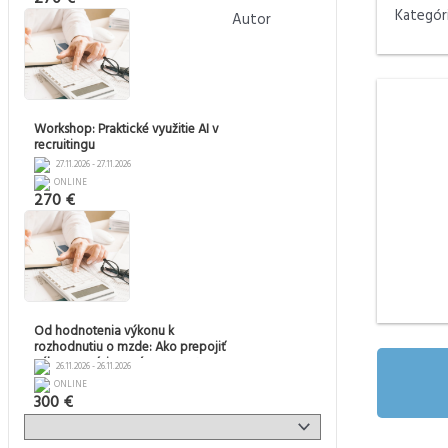
Kategór
Autor
Workshop: Praktické využitie AI v
recruitingu
27.11.2026 - 27.11.2026
ONLINE
270 €
Od hodnotenia výkonu k
rozhodnutiu o mzde: Ako prepojiť
výkon, pozíciu v pásme a rast
26.11.2026 - 26.11.2026
mzdy
ONLINE
300 €