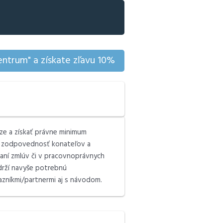
ntrum" a získate zľavu 10%
aze a získať právne minimum
u zodpovednosť konateľov a
áraní zmlúv či v pracovnoprávnych
bdrží navyše potrebnú
zníkmi/partnermi aj s návodom.