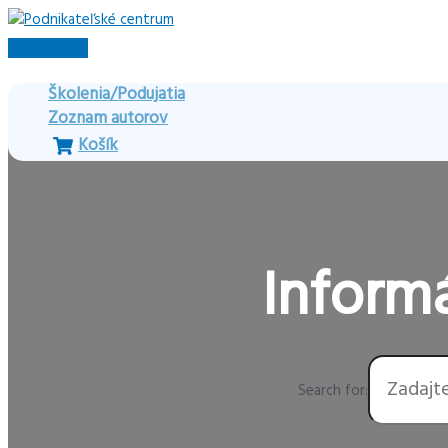
Preskočiť
na
Hlavné
obsah
Menu
Školenia/Podujatia
Zoznam autorov
Košík
Informá
Search for: