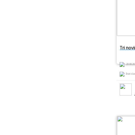
Tri nov
20.08.20
Bratisla
J