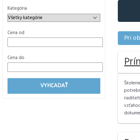
Kategória
Cena od
Pri o
Prí
Cena do
Školeni
VYHĽADAŤ
potrebn
riadite
vzťahoc
dokumen