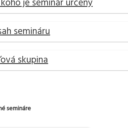
 koho je seminár určený
ah semináru
ľová skupina
é semináre