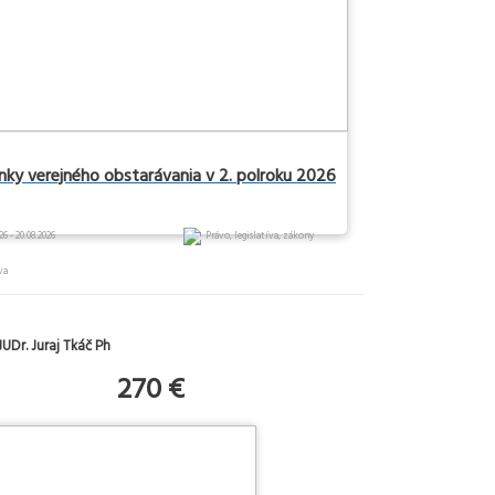
inky verejného obstarávania v 2. polroku 2026
26 - 20.08.2026
Právo, legislatíva, zákony
va
UDr. Juraj Tkáč Ph
270 €