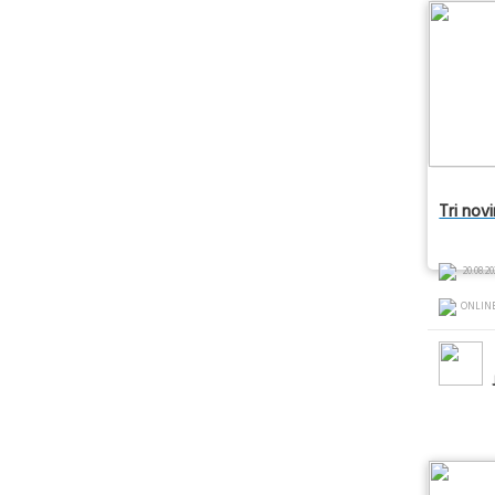
Tri nov
20.08.20
ONLIN
J