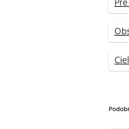
Pre
Obs
Cie
Podobn