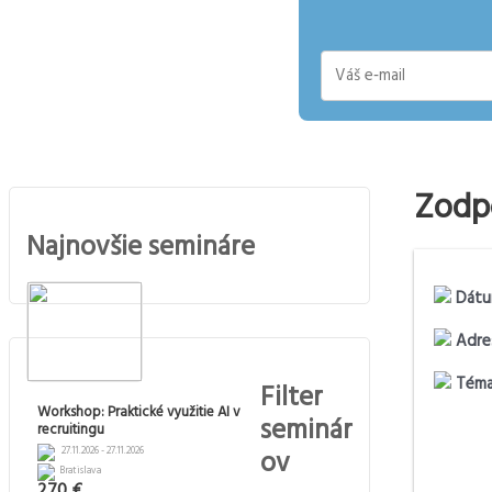
E-
mail
Zodp
Najnovšie semináre
Dátu
Adre
Téma
Filter
Workshop: Praktické využitie AI v
seminár
recruitingu
ov
27.11.2026 - 27.11.2026
Bratislava
270 €