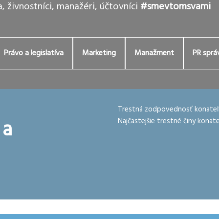
, živnostníci, manažéri, účtovníci
#smevtomsvami
Právo a legislatíva
Marketing
Manažment
PR sprá
Trestná zodpovednosť konateľov
 a
Najčastejšie trestné činy konat