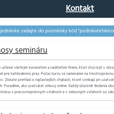
Kontakt
bjednávke zadajte do poznámky kód "podnikatelskece
nosy semináru
e určené všetkým konateľom a riaditeľom firiem, ktorí chcú byť v obr
é pre každodennú prax. Počas kurzu sa zameriame na trestnoprávn
ľov. Získate prehľad o najčastejších chybách, ktoré vznikajú pri uzatv
h. Poradíme, ako uzatvárať zmluvy online. Každý účastník školenia o
táciu v pracovnoprávnych vzťahoch a v zmluvných vzťahoch so záka