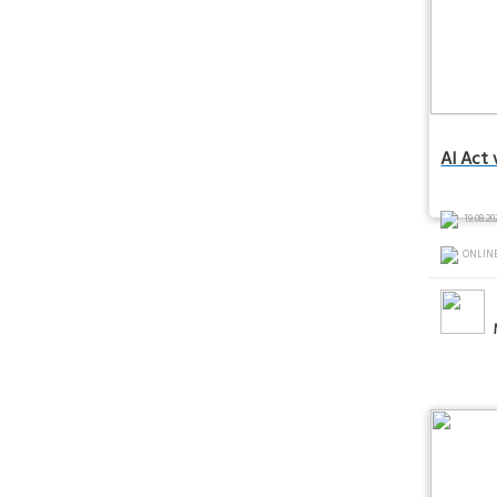
AI Act 
19.08.20
ONLIN