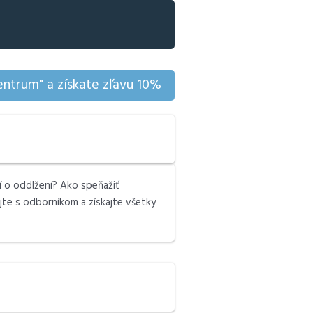
ntrum" a získate zľavu 10%
í o oddlžení? Ako speňažiť
jte s odborníkom a získajte všetky