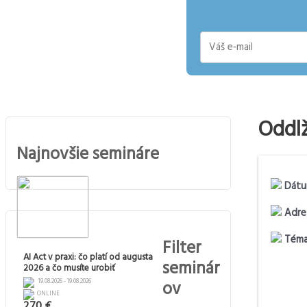
E-
mail
Oddlž
Najnovšie semináre
Dátu
Adre
Téma
Filter
AI Act v praxi: čo platí od augusta
seminár
2026 a čo musíte urobiť
ov
19.08.2026 - 19.08.2026
ONLINE
270 €