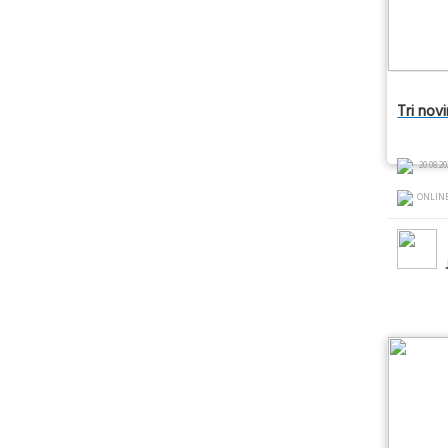
Tri nov
20.08.20
ONLIN
J