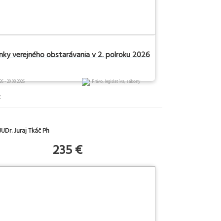
inky verejného obstarávania v 2. polroku 2026
26 - 20.08.2026
Právo, legislatíva, zákony
E
UDr. Juraj Tkáč Ph
235 €