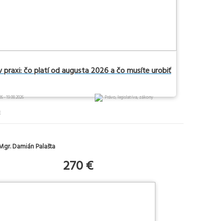
v praxi: čo platí od augusta 2026 a čo musíte urobiť
26 - 19.08.2026
Právo, legislatíva, zákony
E
Mgr. Damián Palašta
270 €