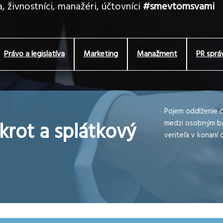
, živnostníci, manažéri, účtovníci
#smevtomsvami
Právo a legislatíva
Marketing
Manažment
PR sprá
Pojem oddlženie č
krot a splátkový
medzi osobným ba
veriteľa v konaní o