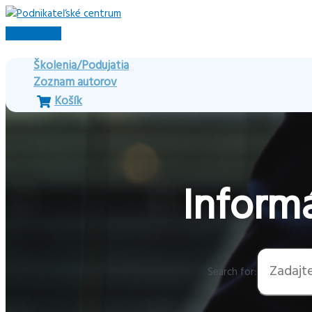
Preskočiť
na
Hlavné
obsah
Menu
Školenia/Podujatia
Zoznam autorov
Košík
Informá
Search for: