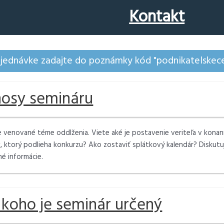
Kontakt
bjednávke zadajte do poznámky kód "podnikatelskece
nosy semináru
e venované téme oddlženia. Viete aké je postavenie veriteľa v konan
, ktorý podlieha konkurzu? Ako zostaviť splátkový kalendár? Diskutu
é informácie.
 koho je seminár určený