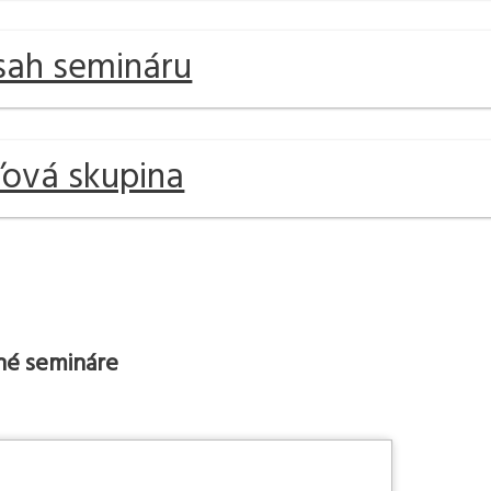
ah semináru
ľová skupina
é semináre