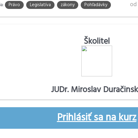
o
ia:
Právo
Legislatíva
zákony
Pohľadávky
Školitel
JUDr. Miroslav Duračins
Prihlásiť sa na kurz