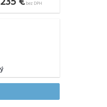
235 €
d
bez DPH
ký