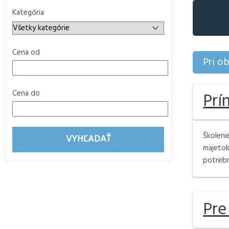
Kategória
Cena od
Pri o
Cena do
Prí
Školeni
VYHĽADAŤ
majetok
potrebn
Pre