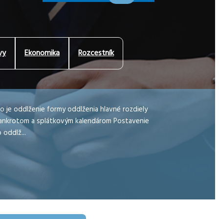
vy
Ekonomika
Rozcestník
o je oddlženie formy oddlženia hlavné rozdiely
nkrotom a splátkovým kalendárom Postavenie
 oddlž...