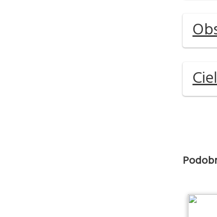
Obs
Cie
Podobn