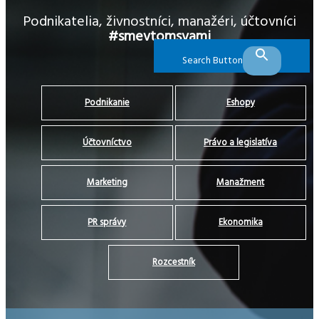
Podnikatelia, živnostníci, manažéri, účtovníci
#smevtomsvami
Search Button
Podnikanie
Eshopy
Účtovníctvo
Právo a legislatíva
Marketing
Manažment
PR správy
Ekonomika
Rozcestník