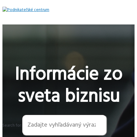
Preskočiť
na
obsah
Hlavné
Menu
Informácie zo
sveta biznisu
Search for: