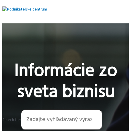
Preskočiť
na
obsah
Hlavné
Menu
Informácie zo
sveta biznisu
Search for: