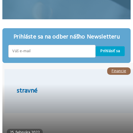
Prihláste sa na odber nášho Newsletteru
Prihlásiť sa
E-
mail
Financie
stravné
25. februára 2022