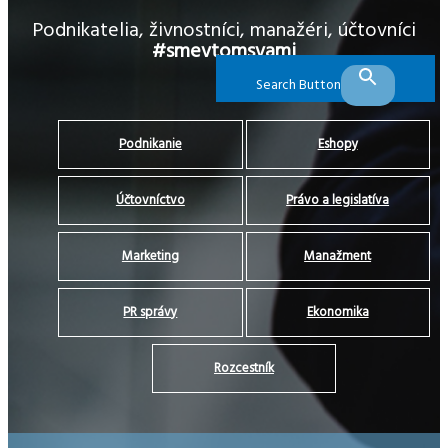
Podnikatelia, živnostníci, manažéri, účtovníci
#smevtomsvami
Search Button
Podnikanie
Eshopy
Účtovníctvo
Právo a legislatíva
Marketing
Manažment
PR správy
Ekonomika
Rozcestník