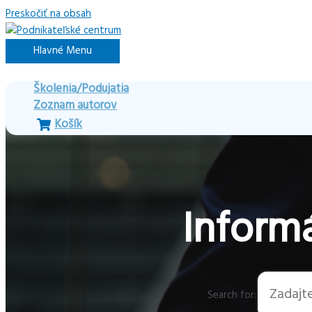
Preskočiť na obsah
Hlavné Menu
Školenia/Podujatia
Zoznam autorov
Košík
Informá
Search for: