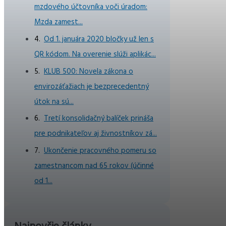
mzdového účtovníka voči úradom:
Mzda zamest...
Od 1. januára 2020 bločky už len s
QR kódom. Na overenie slúži aplikác...
KLUB 500: Novela zákona o
envirozáťažiach je bezprecedentný
útok na sú...
Tretí konsolidačný balíček prináša
pre podnikateľov aj živnostníkov zá...
Ukončenie pracovného pomeru so
zamestnancom nad 65 rokov (účinné
od 1...