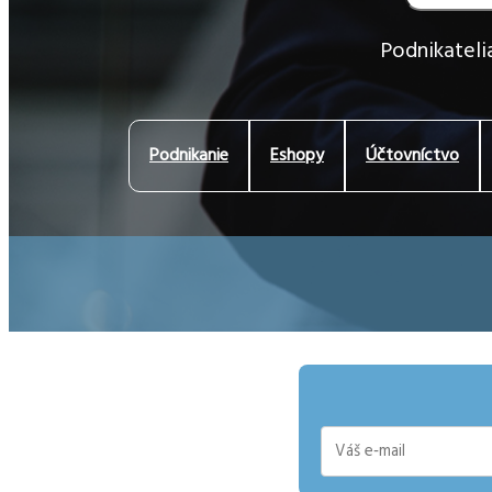
Podnikatelia
Podnikanie
Eshopy
Účtovníctvo
E-
mail