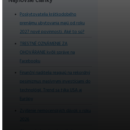
Najnovšie články
Poskytovatelia krátkodobého
prenájmu ubytovania majú od roku
2027 nové povinnosti. Aké to sú?
TRESTNÉ OZNÁMENIE ZA
OHOVÁRANIE kvôli správe na
Facebooku
Finanční riaditelia reagujú na rekordný
pesimizmus masívnymi investíciami do
technológií. Trend sa týka USA aj
Európy
Zvýšenie nemocenských dávok v roku
2026