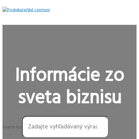
Preskočiť
na
obsah
Hlavné
Menu
Informácie zo
sveta biznisu
Search for: