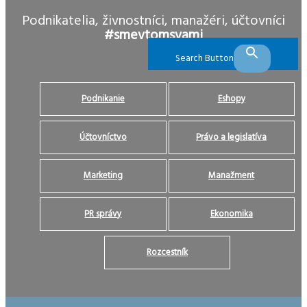
Podnikatelia, živnostníci, manažéri, účtovníci
#smevtomsvami
Search Button
Podnikanie
Eshopy
Účtovníctvo
Právo a legislatíva
Marketing
Manažment
PR správy
Ekonomika
Rozcestník