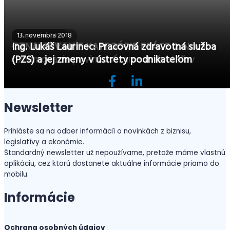
14. januára 2019
13. novembra 2018
OZNAMOVANIE KATEGÓRIE PRÁCE 2. Nová
Ing. Lukáš Laurinec: Pracovná zdravotná služba
oznamovacia povinnosť zamestnávateľov
(PZS) a jej zmeny v ústrety podnikateľom
Newsletter
Prihláste sa na odber informácií o novinkách z biznisu,
legislatívy a ekonómie.
Štandardný newsletter už nepoužívame, pretože máme vlastnú
aplikáciu, cez ktorú dostanete aktuálne informácie priamo do
mobilu.
Informácie
Ochrana osobných údajov