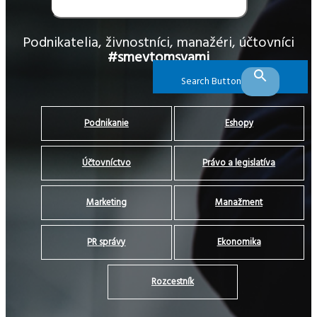
Podnikatelia, živnostníci, manažéri, účtovníci
#smevtomsvami
Search Button
Podnikanie
Eshopy
Účtovníctvo
Právo a legislatíva
Marketing
Manažment
PR správy
Ekonomika
Rozcestník