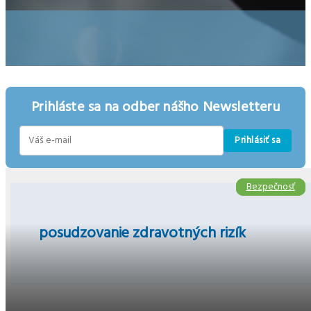
Prihláste sa na odber nášho Newsletteru
Prihlásiť sa
E-
mail
Bezpečnosť
Bezpečnosť
posudzovanie zdravotných rizík