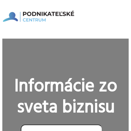
Preskočiť
na
obsah
Hlavné
Menu
Informácie zo
sveta biznisu