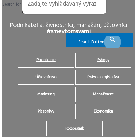
Search for:
Podnikatelia, živnostníci, manažéri, účtovníci
#smevtomsvami
Search Button
Podnikanie
Eshopy
Účtovníctvo
Právo a legislatíva
Marketing
Manažment
PR správy
Ekonomika
Rozcestník