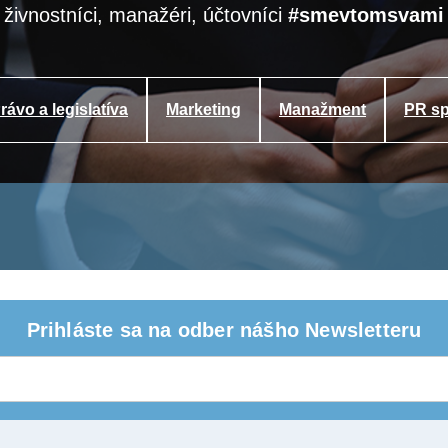
 živnostníci, manažéri, účtovníci
#smevtomsvami
rávo a legislatíva
Marketing
Manažment
PR sp
Prihláste sa na odber nášho Newsletteru