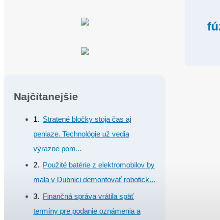
fú
Najčítanejšie
Stratené bločky stoja čas aj
peniaze. Technológie už vedia
výrazne pom...
Použité batérie z elektromobilov by
mala v Dubnici demontovať robotick...
Finančná správa vrátila späť
termíny pre podanie oznámenia a