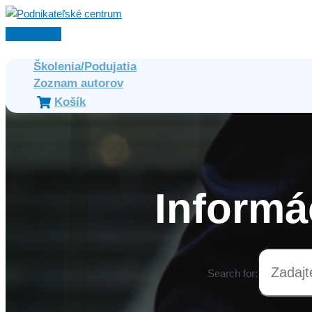
Preskočiť
na
Hlavné
obsah
Menu
Školenia/Podujatia
Zoznam autorov
Košík
Informá
Search for: