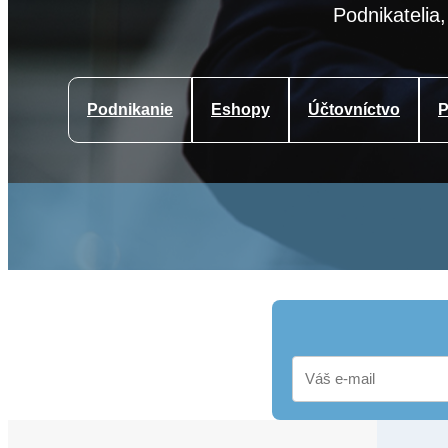
Podnikatelia,
Podnikanie
Eshopy
Účtovníctvo
P
E-
mail