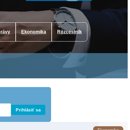
rávy
Ekonomika
Rozcestník
Prihlásiť sa