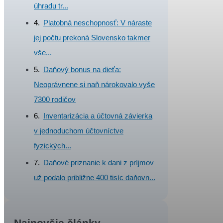
úhradu tr...
Platobná neschopnosť: V náraste
jej počtu prekoná Slovensko takmer
vše...
Daňový bonus na dieťa:
Neoprávnene si naň nárokovalo vyše
7300 rodičov
Inventarizácia a účtovná závierka
v jednoduchom účtovníctve
fyzických...
Daňové priznanie k dani z príjmov
už podalo približne 400 tisíc daňovn...
Najnovšie články