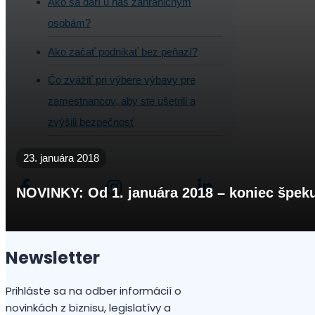
Ako sa darí u nás zahraničným
osobám?
Ako začať podnikať bez peňazí?
Čo zvážiť pri výbere výbavy pre
zamestnancov, aby ste ušetrili a
zvýšili bezpečnosť
23. januára 2018
NOVINKY: Od 1. januára 2018 – koniec špek
Newsletter
Prihláste sa na odber informácií o
novinkách z biznisu, legislatívy a