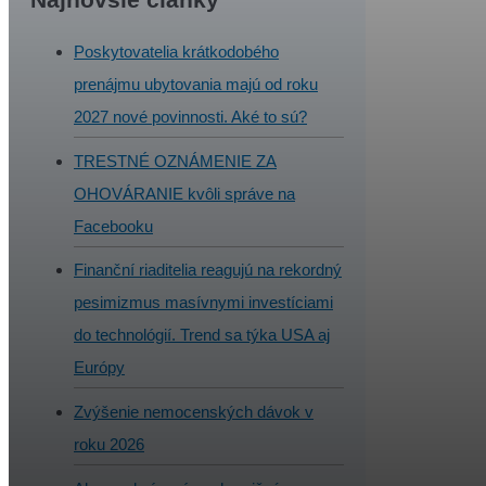
Poskytovatelia krátkodobého
prenájmu ubytovania majú od roku
2027 nové povinnosti. Aké to sú?
TRESTNÉ OZNÁMENIE ZA
OHOVÁRANIE kvôli správe na
Facebooku
Finanční riaditelia reagujú na rekordný
pesimizmus masívnymi investíciami
do technológií. Trend sa týka USA aj
Európy
Zvýšenie nemocenských dávok v
roku 2026