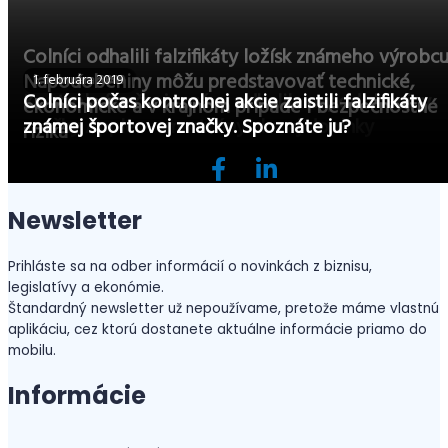
Colníci odhalili falzifikáty ložísk známeho výrobcu
Napodobeniny môžu predstavovať technické,
8. februára 2019
5. februára 2019
1. februára 2019
Kontrola finačnej správy odhalila napodobeniny
Colníci počas kontrolnej akcie zaistili falzifikáty
ekonomické a v krajnom prípade i bezpečnostné
značky Apple – smartfóny ako aj doplnky
známej športovej značky. Spoznáte ju?
riziká
Newsletter
Prihláste sa na odber informácií o novinkách z biznisu,
legislatívy a ekonómie.
Štandardný newsletter už nepoužívame, pretože máme vlastnú
aplikáciu, cez ktorú dostanete aktuálne informácie priamo do
mobilu.
Informácie