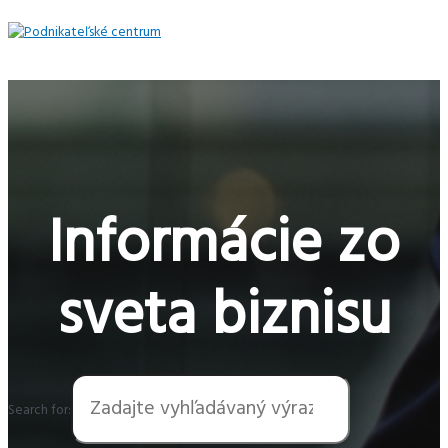
Preskočiť
na
obsah
Hlavné
Menu
Informácie zo
sveta biznisu
Search for: