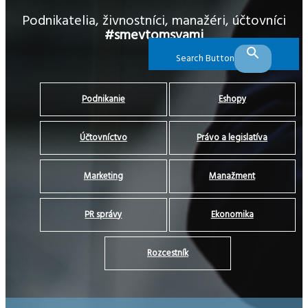
Podnikatelia, živnostníci, manažéri, účtovníci
#smevtomsvami
Search Button
Podnikanie
Eshopy
Účtovníctvo
Právo a legislatíva
Marketing
Manažment
PR správy
Ekonomika
Rozcestník