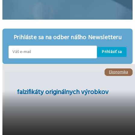
Prihláste sa na odber nášho Newsletteru
Prihlásiť sa
E-
mail
Ekonomika
Ekonomika
Ekonomika
falzifikáty originálnych výrobkov