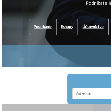
Podnikatelia
Podnikanie
Eshopy
Účtovníctvo
E-
mail