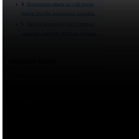
Ekonomická nálada sa v júli znova
mierne zhoršila, pesimizmus prevláda...
Daňové priznanie k dani z príjmov
už podalo približne 400 tisíc daňovn...
Najnovšie články
Poskytovatelia krátkodobého
prenájmu ubytovania majú od roku
2027 nové povinnosti. Aké to sú?
TRESTNÉ OZNÁMENIE ZA
OHOVÁRANIE kvôli správe na
Facebooku