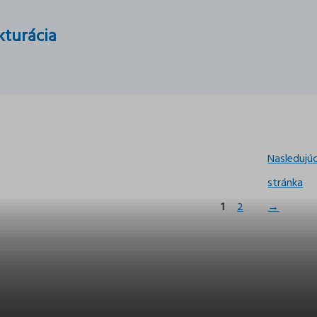
kturácia
ánkovanie
Nasledujú
íspevkov
stránka
1
2
→