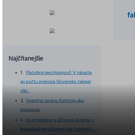
fa
Najčítanejšie
Str
Platobná neschopnosť: V náraste
pr
jej počtu prekoná Slovensko takmer
vše...
Finančná správa: Kontroly ako
prevencia
Inventarizácia a účtovná závierka v
jednoduchom účtovníctve fyzických...