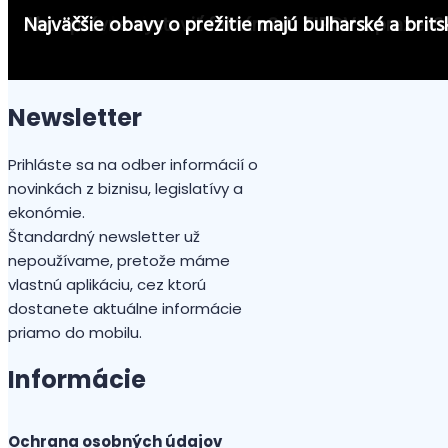
Skorá fakturácia je najčastejším spôsobom v boji
Neplatíme, lebo neplatia nám, taký je najčastejší 
Európske spoločnosti optimizmus pri úhradách fak
Nemeckých zákazníkov porazili v platobnej discipl
Lehoty splatnosti faktúr Slováci ignorujú. Máme 
Pri úhradách faktúr zmapovali 17 krajín Európy a S
Ľudské zlyhanie a zábudlivosť sú dôvodom neplat
Ako správne vystaviť faktúru? 11 TIPOV z praxe. S
Najväčšie obavy o prežitie majú bulharské a brits
Newsletter
Prihláste sa na odber informácií o
novinkách z biznisu, legislatívy a
ekonómie.
Štandardný newsletter už
nepoužívame, pretože máme
vlastnú aplikáciu, cez ktorú
dostanete aktuálne informácie
priamo do mobilu.
Informácie
Ochrana osobných údajov