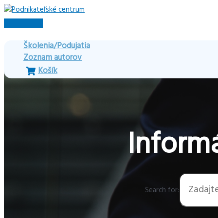
Preskočiť
na
Hlavné
obsah
Menu
Školenia/Podujatia
Zoznam autorov
Košík
Informá
Search for: