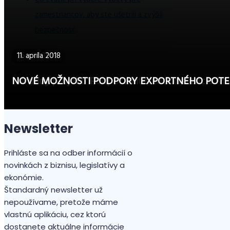
zamestnancov, aby ste ušetrili a zvýšili
bezpečnosť
26. júla 2018
11. apríla 2018
Národný projekt "Podpora internacionalizácie MS
NOVÉ MOŽNOSTI PODPORY EXPORTNÉHO POTE
Newsletter
Prihláste sa na odber informácií o
novinkách z biznisu, legislatívy a
ekonómie.
Štandardný newsletter už
nepoužívame, pretože máme
vlastnú aplikáciu, cez ktorú
dostanete aktuálne informácie