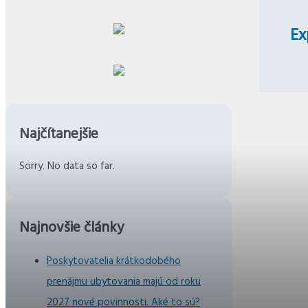
Ex
Najčítanejšie
Sorry. No data so far.
Najnovšie články
Poskytovatelia krátkodobého
prenájmu ubytovania majú od roku
2027 nové povinnosti. Aké to sú?