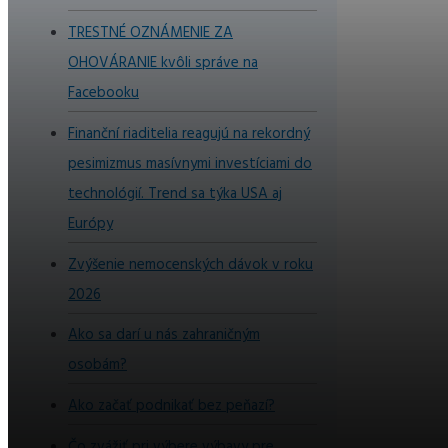
TRESTNÉ OZNÁMENIE ZA
OHOVÁRANIE kvôli správe na
Facebooku
Finanční riaditelia reagujú na rekordný
pesimizmus masívnymi investíciami do
technológií. Trend sa týka USA aj
Európy
Zvýšenie nemocenských dávok v roku
2026
Ako sa darí u nás zahraničným
osobám?
Ako začať podnikať bez peňazí?
Čo zvážiť pri výbere výbavy pre