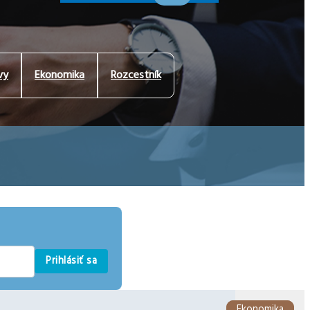
vy
Ekonomika
Rozcestník
Prihlásiť sa
Ekonomika
Ekonomika