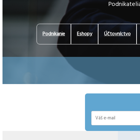
Podnikatelia
Podnikanie
Eshopy
Účtovníctvo
E-
mail