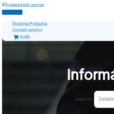
Preskočiť
na
Hlavné
obsah
Menu
Školenia/Podujatia
Zoznam autorov
Košík
Informá
Search for: