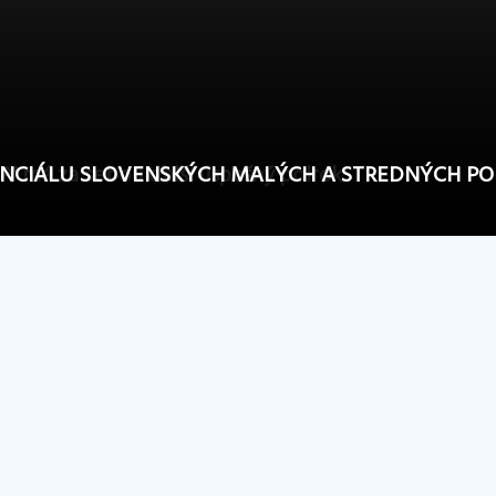
P" má za sebou ďalší úspešný polrok
NCIÁLU SLOVENSKÝCH MALÝCH A STREDNÝCH P