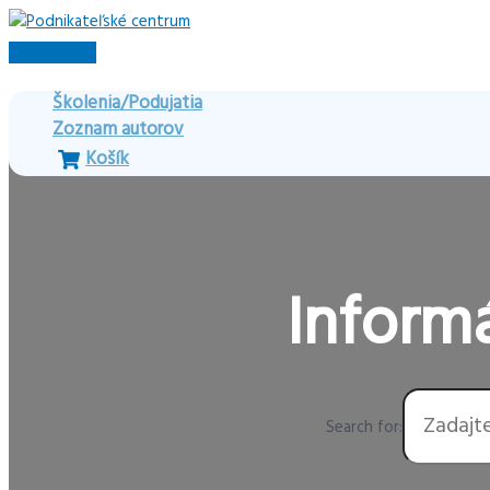
Preskočiť
na
Hlavné
obsah
Menu
Školenia/Podujatia
Zoznam autorov
Košík
Informá
Search for: