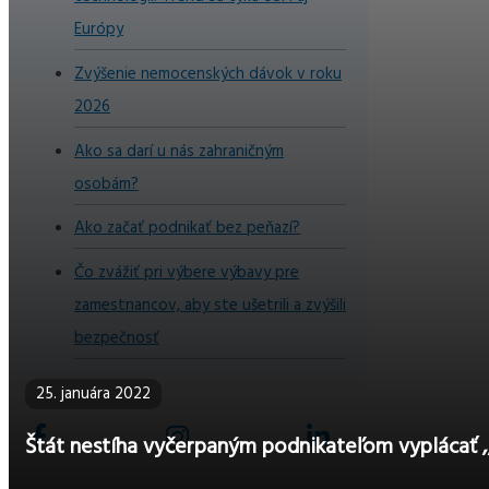
Európy
Zvýšenie nemocenských dávok v roku
2026
Ako sa darí u nás zahraničným
osobám?
Ako začať podnikať bez peňazí?
Čo zvážiť pri výbere výbavy pre
zamestnancov, aby ste ušetrili a zvýšili
bezpečnosť
25. januára 2022
Štát nestíha vyčerpaným podnikateľom vyplácať 