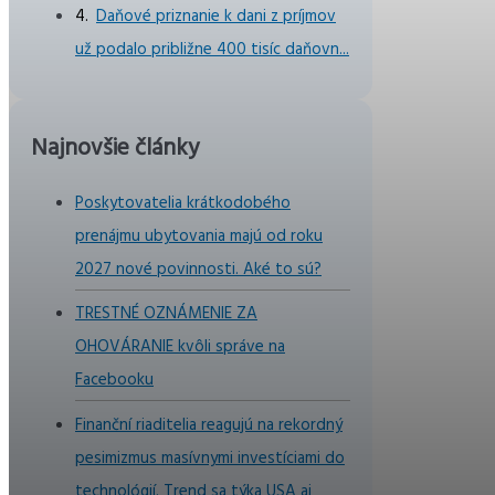
Daňové priznanie k dani z príjmov
už podalo približne 400 tisíc daňovn...
Najnovšie články
Poskytovatelia krátkodobého
prenájmu ubytovania majú od roku
2027 nové povinnosti. Aké to sú?
TRESTNÉ OZNÁMENIE ZA
OHOVÁRANIE kvôli správe na
Facebooku
Finanční riaditelia reagujú na rekordný
pesimizmus masívnymi investíciami do
technológií. Trend sa týka USA aj