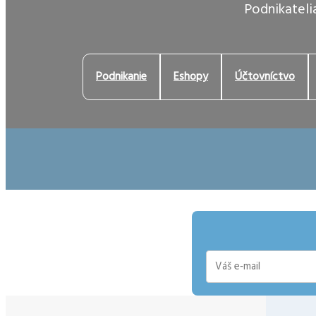
Podnikatelia
Podnikanie
Eshopy
Účtovníctvo
E-
mail