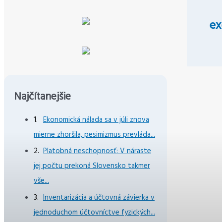
ex
Najčítanejšie
Ekonomická nálada sa v júli znova
mierne zhoršila, pesimizmus prevláda...
Platobná neschopnosť: V náraste
jej počtu prekoná Slovensko takmer
vše...
Inventarizácia a účtovná závierka v
jednoduchom účtovníctve fyzických...