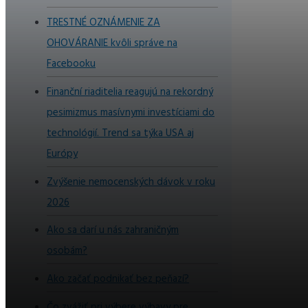
TRESTNÉ OZNÁMENIE ZA
OHOVÁRANIE kvôli správe na
Facebooku
Finanční riaditelia reagujú na rekordný
pesimizmus masívnymi investíciami do
technológií. Trend sa týka USA aj
Európy
Zvýšenie nemocenských dávok v roku
2026
Ako sa darí u nás zahraničným
osobám?
Ako začať podnikať bez peňazí?
Čo zvážiť pri výbere výbavy pre