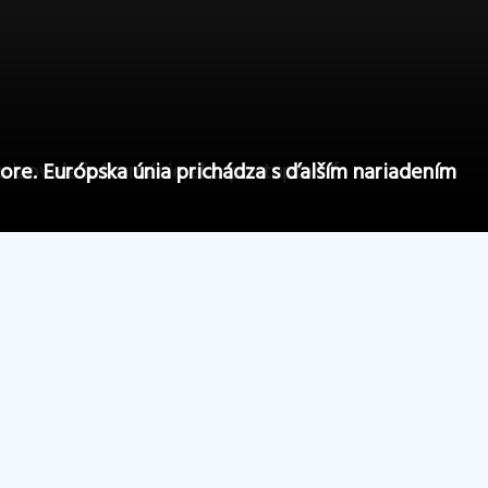
arizovala informácie ako postupovať
ore. Európska únia prichádza s ďalším nariadením