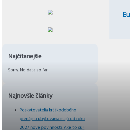
Eu
Najčítanejšie
Sorry. No data so far.
Najnovšie články
Poskytovatelia krátkodobého
prenájmu ubytovania majú od roku
2027 nové povinnosti. Aké to sú?