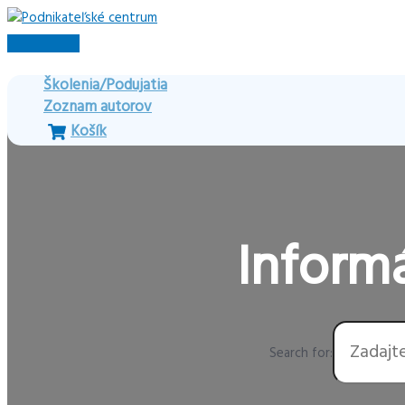
Preskočiť
na
Hlavné
obsah
Menu
Školenia/Podujatia
Zoznam autorov
Košík
Informá
Search for: