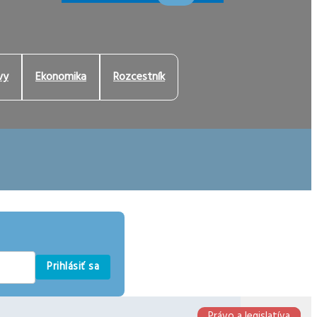
vy
Ekonomika
Rozcestník
Prihlásiť sa
Právo a legislatíva
Ekonomika