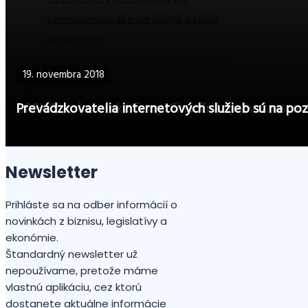
zamestnancov, aby ste ušetrili a zvýšili
bezpečnosť
25. februára 2019
19. novembra 2018
BREXIT a slovenské firmy. Finančná správa zosum
Prevádzkovatelia internetových služieb sú na poz
Newsletter
Prihláste sa na odber informácií o
novinkách z biznisu, legislatívy a
ekonómie.
Štandardný newsletter už
nepoužívame, pretože máme
vlastnú aplikáciu, cez ktorú
dostanete aktuálne informácie