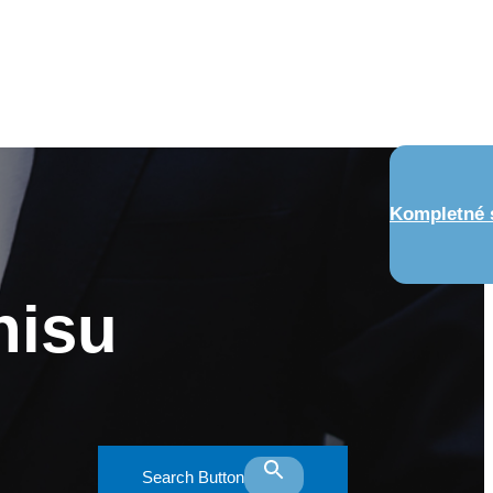
Kompletné s
nisu
Search Button