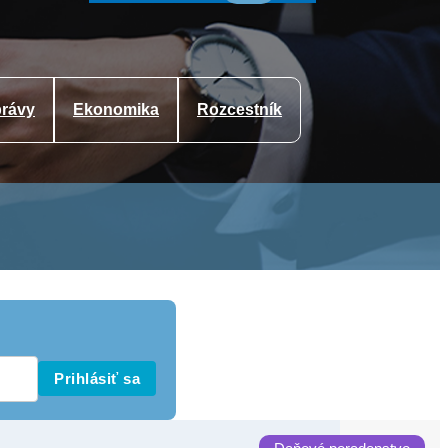
rávy
Ekonomika
Rozcestník
Prihlásiť sa