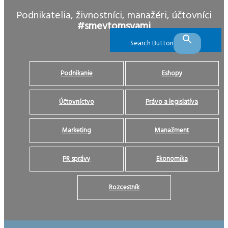
Podnikatelia, živnostníci, manažéri, účtovníci
#smevtomsvami
Search Button
Podnikanie
Eshopy
Účtovníctvo
Právo a legislatíva
Marketing
Manažment
PR správy
Ekonomika
Rozcestník