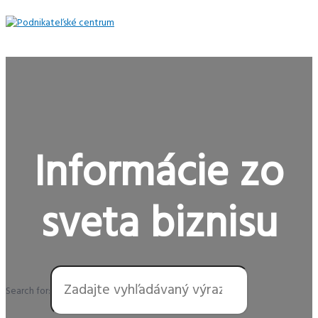
Preskočiť
na
obsah
Hlavné
Menu
Informácie zo
sveta biznisu
Search for: