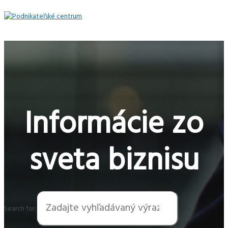
Preskočiť
na
obsah
Hlavné
Menu
Informácie zo
sveta biznisu
Search for: