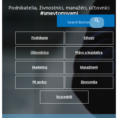
Podnikatelia, živnostníci, manažéri, účtovníci
#smevtomsvami
Search Button
Podnikanie
Eshopy
Účtovníctvo
Právo a legislatíva
Marketing
Manažment
PR správy
Ekonomika
Rozcestník