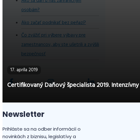
Ako sa darí u nás zahraničným
osobám?
Ako začať podnikať bez peňazí?
Čo zvážiť pri výbere výbavy pre
zamestnancov, aby ste ušetrili a zvýšili
bezpečnosť
17. apríla 2019
Certifikovaný Daňový špecialista 2019. Intenzív
Newsletter
Prihláste sa na odber informácií o
novinkách z biznisu, legislatívy a