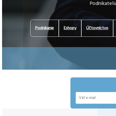
Podnikatelia
Podnikanie
Eshopy
Účtovníctvo
E-
mail