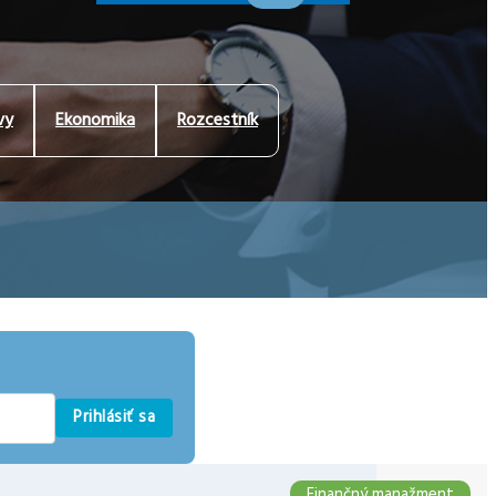
vy
Ekonomika
Rozcestník
Prihlásiť sa
Finančný manažment