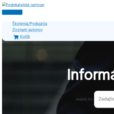
Preskočiť
na
Hlavné
obsah
Menu
Školenia/Podujatia
Zoznam autorov
Košík
Informá
Search for: