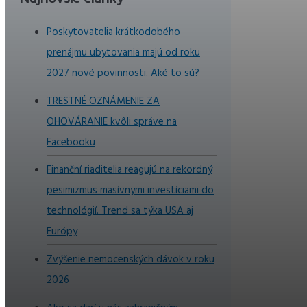
Poskytovatelia krátkodobého
prenájmu ubytovania majú od roku
2027 nové povinnosti. Aké to sú?
TRESTNÉ OZNÁMENIE ZA
OHOVÁRANIE kvôli správe na
Facebooku
Finanční riaditelia reagujú na rekordný
pesimizmus masívnymi investíciami do
technológií. Trend sa týka USA aj
Európy
Zvýšenie nemocenských dávok v roku
2026