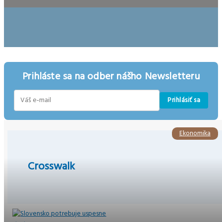
Prihláste sa na odber nášho Newsletteru
Prihlásiť sa
E-
mail
Ekonomika
Crosswalk