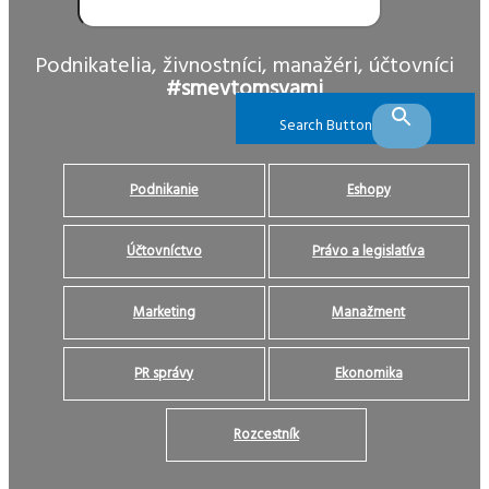
Podnikatelia, živnostníci, manažéri, účtovníci
#smevtomsvami
Search Button
Podnikanie
Eshopy
Účtovníctvo
Právo a legislatíva
Marketing
Manažment
PR správy
Ekonomika
Rozcestník