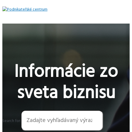
Preskočiť
na
obsah
Hlavné
Menu
Informácie zo
sveta biznisu
Search for: