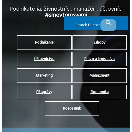
Podnikatelia, živnostníci, manažéri, účtovníci
#smevtomsvami
Search Button
Podnikanie
Eshopy
Účtovníctvo
Právo a legislatíva
Marketing
Manažment
PR správy
Ekonomika
Rozcestník