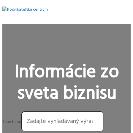
Preskočiť
na
obsah
Hlavné
Menu
Informácie zo
sveta biznisu
Search for: