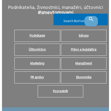
Podnikatelia, živnostníci, manažéri, účtovníci
#smevtomsvami
Search Button
Podnikanie
Eshopy
Účtovníctvo
Právo a legislatíva
Marketing
Manažment
PR správy
Ekonomika
Rozcestník