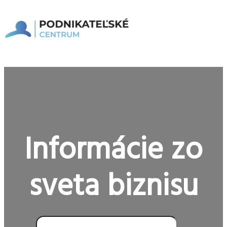
Preskočiť
na
obsah
Hlavné
Menu
Informácie zo
sveta biznisu