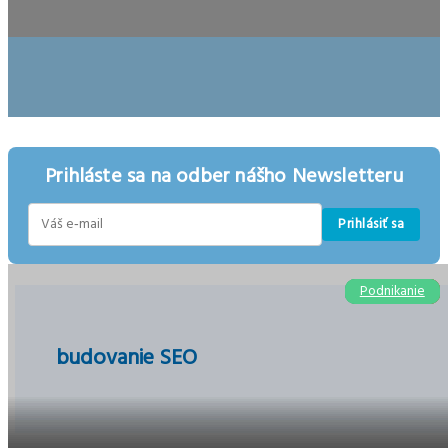
Prihláste sa na odber nášho Newsletteru
Prihlásiť sa
E-
mail
Podnikanie
Podnikanie
Podnikanie
Podnikanie
Ekonomika
Marketing
E-shopy
E-shopy
budovanie SEO