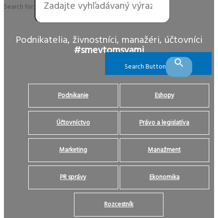
Search for:
Podnikatelia, živnostníci, manažéri, účtovníci
#smevtomsvami
Search Button
Podnikanie
Eshopy
Účtovníctvo
Právo a legislatíva
Marketing
Manažment
PR správy
Ekonomika
Rozcestník