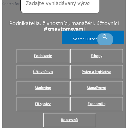
Search for:
Podnikatelia, živnostníci, manažéri, účtovníci
#smevtomsvami
Search Button
Podnikanie
Eshopy
Účtovníctvo
Právo a legislatíva
Marketing
Manažment
PR správy
Ekonomika
Rozcestník