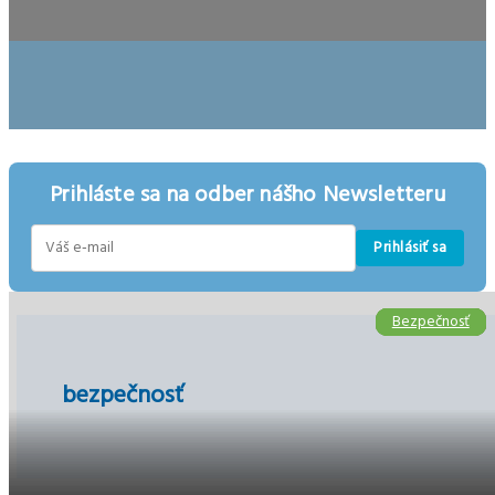
Prihláste sa na odber nášho Newsletteru
Prihlásiť sa
E-
mail
Bezpečnosť
Bezpečnosť
Bezpečnosť
Bezpečnosť
Ekonomika
bezpečnosť