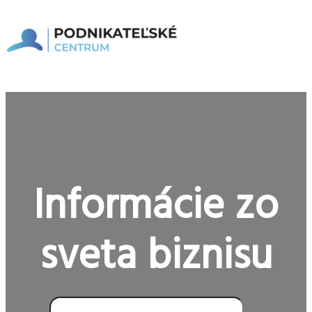
Preskočiť
na
obsah
Hlavné
Menu
Informácie zo
sveta biznisu