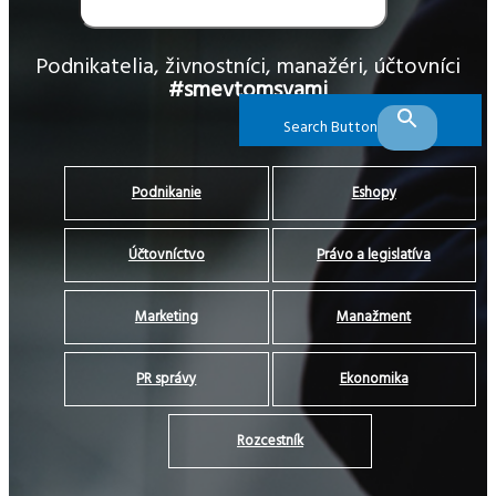
Podnikatelia, živnostníci, manažéri, účtovníci
#smevtomsvami
Search Button
Podnikanie
Eshopy
Účtovníctvo
Právo a legislatíva
Marketing
Manažment
PR správy
Ekonomika
Rozcestník