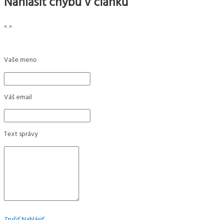
Nahlásiť chybu v článku
«
»
Vaše meno
Váš email
Text správy
Zrušiť
Nahlásiť