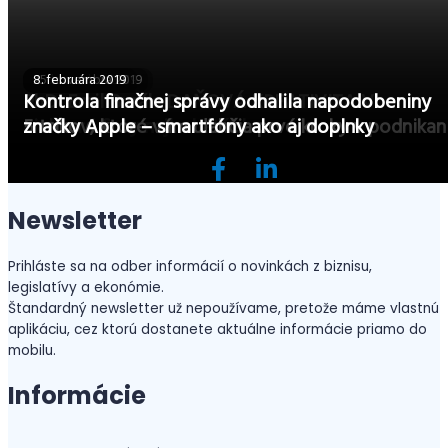
4. decembra 2019
25. novembra 2019
8. februára 2019
PhD. Emil Burák: DAŇOVÁ KREATIVITA V. –
Kontrola finačnej správy odhalila napodobeniny
niektoré finty najbohatších
5 trikov, ktoré vám uľahčia prvé kroky v podnikan
značky Apple – smartfóny ako aj doplnky
Newsletter
Prihláste sa na odber informácií o novinkách z biznisu,
legislatívy a ekonómie.
Štandardný newsletter už nepoužívame, pretože máme vlastnú
aplikáciu, cez ktorú dostanete aktuálne informácie priamo do
mobilu.
Informácie