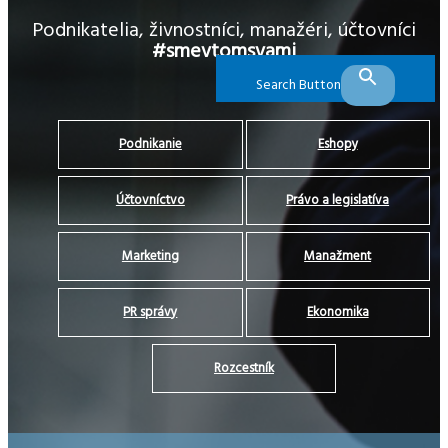
Podnikatelia, živnostníci, manažéri, účtovníci
#smevtomsvami
Search Button
Podnikanie
Eshopy
Účtovníctvo
Právo a legislatíva
Marketing
Manažment
PR správy
Ekonomika
Rozcestník