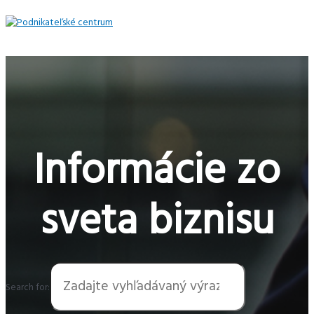
Preskočiť
na
obsah
Hlavné
Menu
Informácie zo
sveta biznisu
Search for: