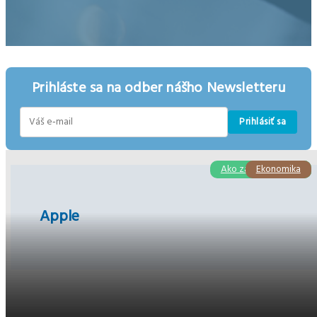
Prihláste sa na odber nášho Newsletteru
Prihlásiť sa
E-
mail
Ako začať podnikať
Podnikanie
Ekonomika
Apple