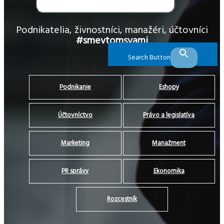
Podnikatelia, živnostníci, manažéri, účtovníci
#smevtomsvami
Search Button
Podnikanie
Eshopy
Účtovníctvo
Právo a legislatíva
Marketing
Manažment
PR správy
Ekonomika
Rozcestník