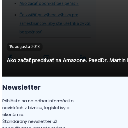
Ako začať podnikať bez peňazí?
Čo zvážiť pri výbere výbavy pre
zamestnancov, aby ste ušetrili a zvýšili
bezpečnosť
15. augusta 2018
Ako začať predávať na Amazone. PaedDr. Martin 
Newsletter
Prihláste sa na odber informácií o
novinkách z biznisu, legislatívy a
ekonómie.
Štandardný newsletter už