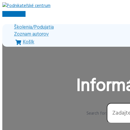
Preskočiť
na
Hlavné
obsah
Menu
Školenia/Podujatia
Zoznam autorov
Košík
Informá
Search for: