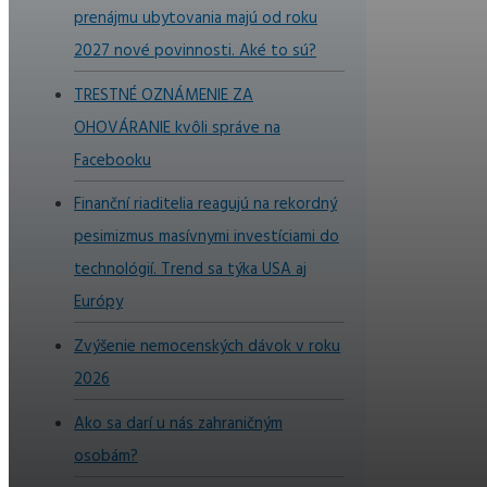
prenájmu ubytovania majú od roku
2027 nové povinnosti. Aké to sú?
TRESTNÉ OZNÁMENIE ZA
OHOVÁRANIE kvôli správe na
Facebooku
Finanční riaditelia reagujú na rekordný
pesimizmus masívnymi investíciami do
technológií. Trend sa týka USA aj
Európy
Zvýšenie nemocenských dávok v roku
2026
Ako sa darí u nás zahraničným
osobám?