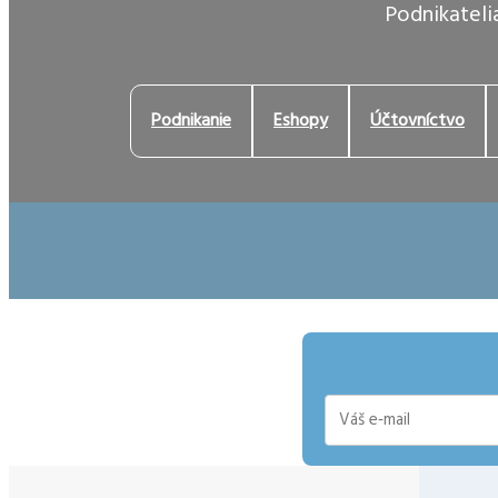
Podnikatelia
Podnikanie
Eshopy
Účtovníctvo
E-
mail