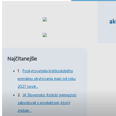
ak
Najčítanejšie
Poskytovatelia krátkodobého
prenájmu ubytovania majú od roku
2027 nové...
JA Slovensko: Košickí gymnazisti
zabodovali s produktom, ktorý
znižuje...