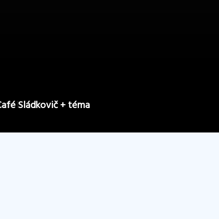
e rozuzlenie!
.diel
 Café Sládkovič + téma