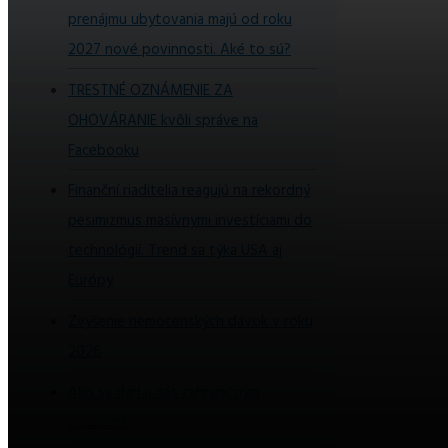
prenájmu ubytovania majú od roku
2027 nové povinnosti. Aké to sú?
TRESTNÉ OZNÁMENIE ZA
OHOVÁRANIE kvôli správe na
Facebooku
Finanční riaditelia reagujú na rekordný
pesimizmus masívnymi investíciami do
technológií. Trend sa týka USA aj
Európy
Zvýšenie nemocenských dávok v roku
2026
Ako sa darí u nás zahraničným
osobám?