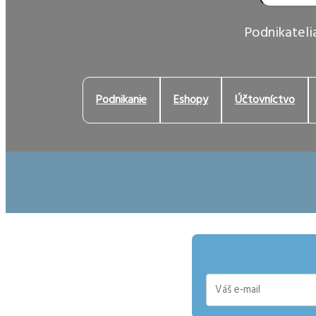
Podnikatelia
Podnikanie
Eshopy
Účtovníctvo
E-
mail